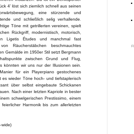
ck 4’ löst sich ziemlich schnell aus seinen
r­wärtsbewegung, eine stürzende und
tende und schließlich selig verhallende.
tige Töne mit getrillerten vereinen, spielt
hen Rückgriff, modernistisch, motorisch,
mmen Ligetis Études und manchmal fast
on Räucherstäbchen beschmauch­tes
F
en Gemälde im 1950er Stil setzt Berg­mann
haltspunkte zwischen Grund und Flug,
könnten wir uns nur der Illusionen sein.
 Manier für ein Playerpiano gestochenes
 es wieder Töne hoch- und tiefstaplerisch
asant über selbst eingebaute Schickanen
auen. Nach einer letzten Kapriole in bester
einem schwelgerischen Prestissimo, einem
feierlicher Harmonik bis zum allerletzten
d-wide)