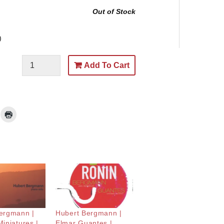
Out of Stock
)
Add To Cart
ergmann |
Hubert Bergmann |
iniatures |
Elmar Guantes |