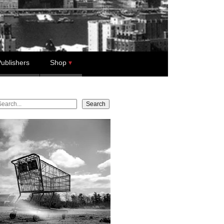
ublishers
Shop
earch
Search