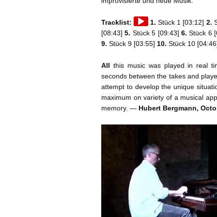
improvisierte und neue Musik.
Audio
Tracklist:
1.
Stück 1 [03:12]
2.
S
Player
[08:43]
5.
Stück 5 [09:43]
6.
Stück 6 
9.
Stück 9 [03:55]
10.
Stück 10 [04:46
All
this music was played in real ti
seconds between the takes and played 
attempt to develop the unique situati
maximum on variety of a musical app
memory. —
Hubert Bergmann, Octo