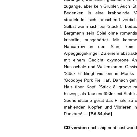
zugange, aber kein Grübler. Auch ‘Stü
Bedenken in eine krabbelnde Vo
strudelnde, sich rauschend verdich
Selbst wenn sich bei ‘Stück 5’ bedäch
Bergmann sein Spiel ohne romantisc
kristallin, ausgehärtet. Mir ko
Nancarrow in den Sinn, kein v
Arpeggiogeklingel. Zu einem abstrakt
mit einem Gedicht oxymorone An
Nussschale und Wellenkamm. Gewiss 
‘Stück 6’ klingt wie ein in Monks
‘Goodbye Pork Pie Hat’. Danach geht
Hals über Kopf. ‘Stück 8’ groovt r
hinweg, als Tausendfüßler mit Stahlkl
Seehund­laune gerät das Finale zu 
mahlenden Klopfen und Vibrieren in 
Punktum! —
[BA 84 rbd]
CD version
(incl. shipment cost worl