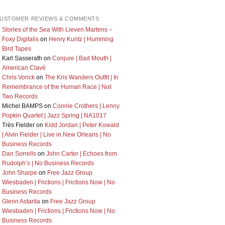
USTOMER REVIEWS & COMMENTS
Stories of the Sea With Lieven Martens –
Foxy Digitalis
on
Henry Kuntz | Humming
Bird Tapes
Karl Sasserath
on
Conjure | Bad Mouth |
American Clavé
Chris Vonck
on
The Kris Wanders Outfit | In
Remembrance of the Human Race | Not
Two Records
Michel BAMPS
on
Connie Crothers | Lenny
Popkin Quartet | Jazz Spring | NA1017
Très Fielder
on
Kidd Jordan | Peter Kowald
| Alvin Fielder | Live in New Orleans | No
Business Records
Dan Sorrells
on
John Carter | Echoes from
Rudolph’s | No Business Records
John Sharpe
on
Free Jazz Group
Wiesbaden | Frictions | Frictions Now | No
Business Records
Glenn Astarita
on
Free Jazz Group
Wiesbaden | Frictions | Frictions Now | No
Business Records