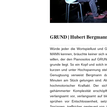
GRUND | Hubert Bergmann 
Würde jeder die Wortspiellust un
MANN kennen, bräuchte keiner sich w
willen, der den Pianosolos auf GRUN
grunde liegt. So ein Kopf und solch i
kurzen und unter Hochspannung steh
Genugtuung verweist Bergmann da
Minuten am Stück gelungen sind. Als
hochmotori­scher Kraftakt. Der si
gehämmerter Kom­plexität erschöpf
verlangsamt vor, verlang­samt auf b
sprühen vor Entschlossen­heit, set
Sprüngen, treffsicher gesteuert von 