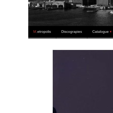
Skip to content
M
.etropolis
Discograpies
Catalogue