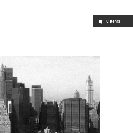
0
items