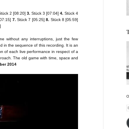
tück 2 [08:20]
3.
Stück 3 [07:04]
4.
Stück 4
[07:15]
7.
Stück 7 [05:25]
8.
Stück 8 [05:59]
]
T
me without any interruptions, just the few
in the sequence of this recording. It is an
on of each live performance in respect of a
roach. The old game with time, space and
ber 2014
O
E
A