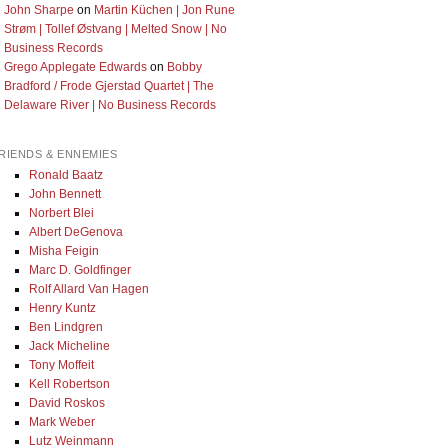
John Sharpe
on
Martin Küchen | Jon Rune
Strøm | Tollef Østvang | Melted Snow | No
Business Records
Grego Applegate Edwards
on
Bobby
Bradford / Frode Gjerstad Quartet | The
Delaware River | No Business Records
RIENDS & ENNEMIES
Ronald Baatz
John Bennett
Norbert Blei
Albert DeGenova
Misha Feigin
Marc D. Goldfinger
Rolf Allard Van Hagen
Henry Kuntz
Ben Lindgren
Jack Micheline
Tony Moffeit
Kell Robertson
David Roskos
Mark Weber
Lutz Weinmann