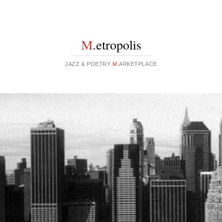
M
.etropolis
JAZZ & POETRY
M
.ARKETPLACE