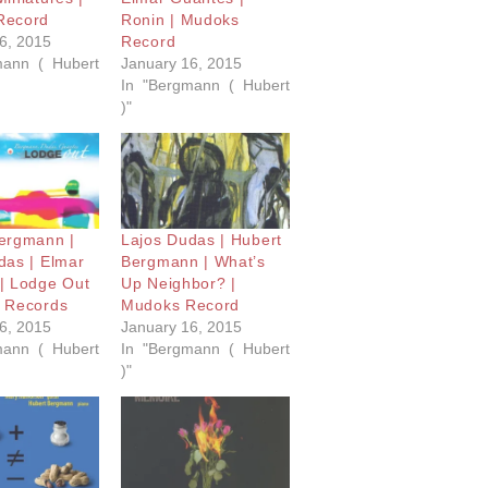
Record
Ronin | Mudoks
6, 2015
Record
mann ( Hubert
January 16, 2015
In "Bergmann ( Hubert
)"
ergmann |
Lajos Dudas | Hubert
das | Elmar
Bergmann | What’s
| Lodge Out
Up Neighbor? |
 Records
Mudoks Record
6, 2015
January 16, 2015
mann ( Hubert
In "Bergmann ( Hubert
)"