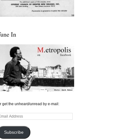
une In
r get the unheard/unread by e-mail:
mail
ddress
Subscribe