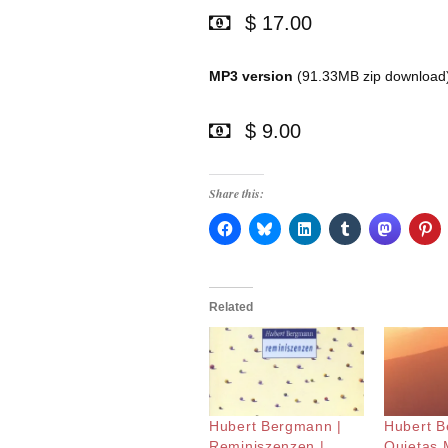
$ 17.00
MP3 version
(91.33MB zip download
$ 9.00
Share this:
Related
Hubert Bergmann |
Hubert B
Reminiszenzen |
Quietas M