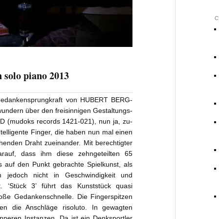
C
solo piano 2013
d Gedankensprungkraft von HUBERT BERG­
undern über den freisinnigen Gestaltungs­
D (mudoks records 1421-021), nun ja, zu­
ntelligente Finger, die haben nun mal einen
enden Draht zueinander. Mit berechtigter
rauf, dass ihm diese zehngeteilten 65
 auf den Punkt gebrachte Spielkunst, als
ch jedoch nicht in Geschwindigkeit und
t. ‘Stück 3’ führt das Kunststück quasi
loße Gedankenschnelle. Die Fingerspitzen
zen die Anschläge risoluto. In gewagten
inneren Instanzen. Da ist ein Denksportler