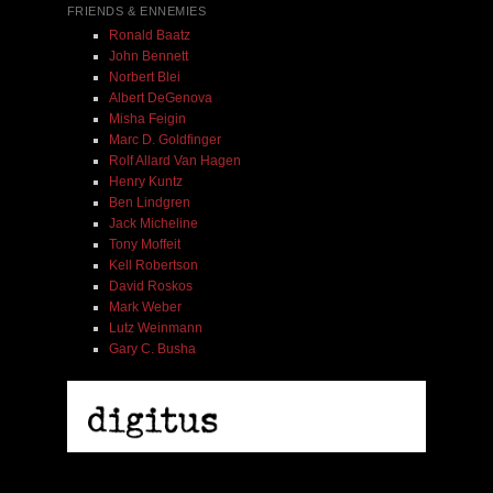
FRIENDS & ENNEMIES
Ronald Baatz
John Bennett
Norbert Blei
Albert DeGenova
Misha Feigin
Marc D. Goldfinger
Rolf Allard Van Hagen
Henry Kuntz
Ben Lindgren
Jack Micheline
Tony Moffeit
Kell Robertson
David Roskos
Mark Weber
Lutz Weinmann
Gary C. Busha