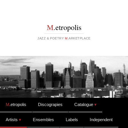
M
.etropolis
JAZZ & POETRY
M
.ARKETPLACE
Skip to content
M
.etropolis
Discograpies
Catalogue
Artists
Ensembles
Labels
Independent