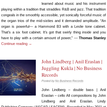
learned about music and his instrument
playing within a tradition that straddles R&B and jazz. That tradition
congeals in the smoothly accessible, yet sonically forceful music of
the organ trios of the mid-sixties and it demanded amplitude. “An
organ is powerful— a Hammond B3 with a Leslie tone cabinet.
That’s a six foot cabinet. It’s got that swirly thing inside and you
have to play with a certain amount of power,” —
Thomas Stanley
Continue reading
→
John Lindberg | Anil Eraslan |
Juggling Kukla | No Business
Records
Posted by
No Business Records
John Lindberg – double bass | Anil
Eraslan – cello All compositions by John
Lindberg and Anil Eraslan. Lindy
Publishing Company (ASCAP / SACEM). Recorded in May 2011 at