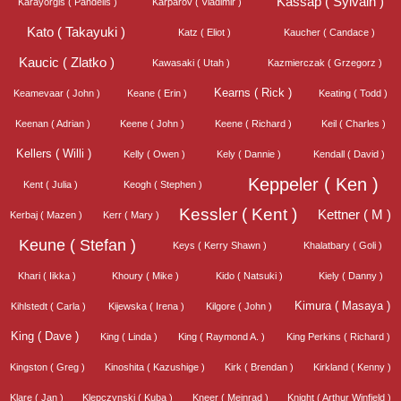
Kassap ( Sylvain )
Karayorgis ( Pandelis )
Karparov ( Vladimir )
Kato ( Takayuki )
Katz ( Eliot )
Kaucher ( Candace )
Kaucic ( Zlatko )
Kawasaki ( Utah )
Kazmierczak ( Grzegorz )
Kearns ( Rick )
Keamevaar ( John )
Keane ( Erin )
Keating ( Todd )
Keenan ( Adrian )
Keene ( John )
Keene ( Richard )
Keil ( Charles )
Kellers ( Willi )
Kelly ( Owen )
Kely ( Dannie )
Kendall ( David )
Keppeler ( Ken )
Kent ( Julia )
Keogh ( Stephen )
Kessler ( Kent )
Kettner ( M )
Kerbaj ( Mazen )
Kerr ( Mary )
Keune ( Stefan )
Keys ( Kerry Shawn )
Khalatbary ( Goli )
Khari ( Iikka )
Khoury ( Mike )
Kido ( Natsuki )
Kiely ( Danny )
Kimura ( Masaya )
Kihlstedt ( Carla )
Kijewska ( Irena )
Kilgore ( John )
King ( Dave )
King ( Linda )
King ( Raymond A. )
King Perkins ( Richard )
Kingston ( Greg )
Kinoshita ( Kazushige )
Kirk ( Brendan )
Kirkland ( Kenny )
Klare ( Jan )
Klepczynski ( Kuba )
Kneer ( Meinrad )
Knight ( Arthur Winfield )