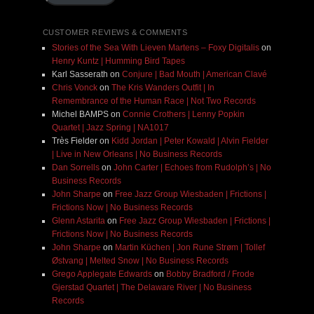
CUSTOMER REVIEWS & COMMENTS
Stories of the Sea With Lieven Martens – Foxy Digitalis
on
Henry Kuntz | Humming Bird Tapes
Karl Sasserath
on
Conjure | Bad Mouth | American Clavé
Chris Vonck
on
The Kris Wanders Outfit | In
Remembrance of the Human Race | Not Two Records
Michel BAMPS
on
Connie Crothers | Lenny Popkin
Quartet | Jazz Spring | NA1017
Très Fielder
on
Kidd Jordan | Peter Kowald | Alvin Fielder
| Live in New Orleans | No Business Records
Dan Sorrells
on
John Carter | Echoes from Rudolph’s | No
Business Records
John Sharpe
on
Free Jazz Group Wiesbaden | Frictions |
Frictions Now | No Business Records
Glenn Astarita
on
Free Jazz Group Wiesbaden | Frictions |
Frictions Now | No Business Records
John Sharpe
on
Martin Küchen | Jon Rune Strøm | Tollef
Østvang | Melted Snow | No Business Records
Grego Applegate Edwards
on
Bobby Bradford / Frode
Gjerstad Quartet | The Delaware River | No Business
Records