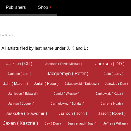
Publishers
Shop
J – K – L
All artists filed by last name under J, K and L :
Jackson ( Clif )
Jackson ( DD )
Jackson ( David Michael )
Jacquemyn ( Peter )
Jackson ( Lorri )
Jaffe ( Larry )
Jahr ( Marcin )
Jailall ( Peter )
Jakubowski ( Tadeusz )
Jalowica ( Dan )
Jamieson ( Edward )
Jamioł ( Wiesław )
Jankowiak ( Kuba )
Jarman ( Joseph )
Jarmolowicz ( Bohdan )
Jarrett ( Noah )
Jaskułke ( Sławomir )
Jasnoch ( John )
Jason ( Robert )
Jaxen ( Kazzrie )
Jay ( Don )
Jeanrenaud ( Joan )
Jeffrey ( William )