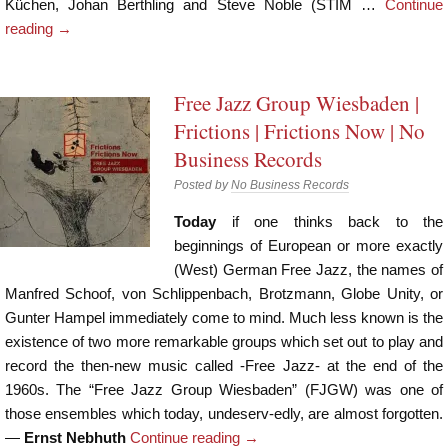
Küchen, Johan Berthling and Steve Noble (STIM …
Continue
reading
→
Free Jazz Group Wiesbaden |
Frictions | Frictions Now | No
Business Records
Posted by
No Business Records
Today
if one thinks back to the
beginnings of European or more exactly
(West) German Free Jazz, the names of
Manfred Schoof, von Schlippenbach, Brotzmann, Globe Unity, or
Gunter Hampel immediately come to mind. Much less known is the
existence of two more remarkable groups which set out to play and
record the then-new music called -Free Jazz- at the end of the
1960s. The “Free Jazz Group Wiesbaden” (FJGW) was one of
those ensembles which today, undeserv-edly, are almost forgotten.
—
Ernst Nebhuth
Continue reading
→