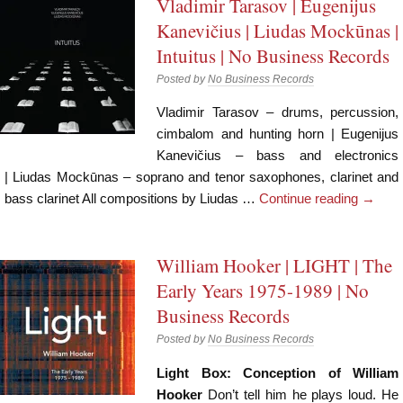
Vladimir Tarasov | Eugenijus
Kanevičius | Liudas Mockūnas |
Intuitus | No Business Records
Posted by
No Business Records
Vladimir Tarasov – drums, percussion,
cimbalom and hunting horn | Eugenijus
Kanevičius – bass and electronics
| Liudas Mockūnas – soprano and tenor saxophones, clarinet and
bass clarinet All compositions by Liudas …
Continue reading
→
William Hooker | LIGHT | The
Early Years 1975-1989 | No
Business Records
Posted by
No Business Records
Light Box: Conception of William
Hooker
Don’t tell him he plays loud. He