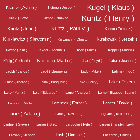
Kugel ( Klaus )
Krämer ( Achim )
Kubera ( Joseph )
Kuntz ( Henry )
Kuliński ( Paweł )
Kumon ( Nankoh )
Kuntz ( Paul V. )
Kuntz ( John )
Kupiec ( Tomasz )
Kurkiewicz ( Slawomir )
Kułakowski ( Leszek )
Kurzmann ( Christof )
Kwang ( Kim )
Kyger ( Joanne )
Kyte ( Matt )
Käppeli ( Marco )
Küchen ( Martin )
König ( Gerhard )
Labar ( Floyd )
Labar ( Jeanette )
Lackfi ( Janos )
Ladd ( Marguerite )
Ladd ( Mike )
Lahme ( Ingo )
Lake ( Oliver )
Laino ( Andrea )
Laino ( Pasquale )
Lake ( Larry )
Lake ( Yama )
Lala ( Eduardo )
Lamb ( Andrew )
Lamb ( Elizabeth Searle )
Lamneck ( Esther )
Lancet ( David )
Lambert ( Michel )
Lane ( Adam )
Lane ( Travis
M
. )
Langhans ( Rolls Rolf )
Lantner ( Steve )
Larner ( Brett )
Larouche ( Pete )
Larsen ( Torstein Lavik )
Lash ( Dominic )
Larson ( Stephen )
Lasserre ( Didier )