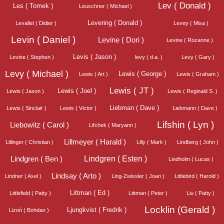
Lev ( Donald )
Les ( Tomek )
Leuschner ( Michael )
Levering ( Donald )
Levallet ( Didier )
Levey ( Misa )
Levin ( Daniel )
Levine ( Dori )
Levine ( Rozanne )
Levis ( Jason )
Levine ( Stephen )
levy ( d.a. )
Levy ( Gary )
Levy ( Michael )
Lewis ( George )
Lewis ( Art )
Lewis ( Graham )
Lewis ( JT )
Lewis ( Joel )
Lewis ( Jason )
Lewis ( Reginald S. )
Liebman ( Dave )
Lewis ( Sinclair )
Lewis ( Victor )
Liebmann ( Dave )
Lifshin ( Lyn )
Liebowitz ( Carol )
Lifchek ( Maryann )
Lillmeyer ( Harald )
Lillinger ( Christian )
Lilly ( Mark )
Lindberg ( John )
Lindgren ( Esten )
Lindgren ( Ben )
Lindholm ( Lucas )
Lindsay ( Arto )
Lindner ( Axel )
Ling-Zwissler ( Joan )
Littlebird ( Harold )
Littman ( Ed )
Littlefield ( Patty )
Littman ( Peter )
Liu ( Patty )
Locklin (Gerald )
Ljungkvist ( Fredrik )
Lizoń ( Bohdan )