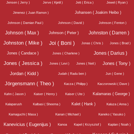
Jensen ( Jerry )
Jerve ( Kjetil )
Jett ( Erica )
Jewel ( Ryan )
Johansen ( Joakim Heibo )
Jimenez ( Juan Ramon )
Johnson ( Damian Paul )
Johnson ( David )
Johnson ( Fenton )
Johnson ( Max )
Johnston ( Darren )
Johnson ( Peter )
Johnston ( Mike )
Joi ( Boni )
Jonas ( Chris )
Jones ( Brad )
Jones ( Darius )
Jones ( Candace )
Jones ( Charlene )
Jones ( Jessica )
Jones ( Tony )
Jones ( Levi )
Jones ( Neil )
Jordan ( Kidd )
Judah ( Radu ben )
Jun ( Gene )
Jörgensmann ( Theo )
Kacza ( Philipp )
Kaczorowski ( Dave )
Kalamaras ( George )
Kahn ( Jason )
Kaiser ( Henry )
Kaiser ( Ute )
Kalet ( Hank )
Kalaparush
Kalbasi ( Sheema )
Kaluza ( Anna )
Kamaguchi ( Masa )
Kanan ( Michael )
Kaneko ( Yasuko )
Kanevicius ( Eugenijus )
Kanoa
Kapel ( Krzysztof )
Kaplan ( Noah )