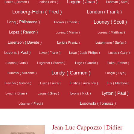
Logghe ( Joan )
Locks ( Damon )
Lodico ( Alex )
Lohman ( Sam )
Lonberg-Holm ( Fred )
London ( Frank )
Looney ( Scott )
Long ( Philomene )
Looker ( Charlie )
Lopez ( Ramon )
Lorenz ( Martin )
Lorenz ( Matthias )
Lorenzon ( Davide )
Loriot ( Frantz )
Lottermann ( Stefan )
Lovens ( Paul )
Lowe ( Frank )
Lowe ( Jack Phillips )
Lucas ( Gary )
Lucena ( Guto )
Lugerner ( Steven )
Lugo ( Claudio )
Luke ( Father )
Lundy ( Carmen )
Lummis ( Suzanne )
Lungin ( Lliya )
Luschei ( Glenna )
Lush ( Laura )
Lustig ( Laura Joy )
Lux ( Matthew )
Lytton ( Paul )
Lynch ( Brian )
Lyons ( Greg )
Lyons ( Nick )
Łosowski ( Tomasz )
Lüscher ( Fredi )
Jean-Luc Cappozzo | Didier