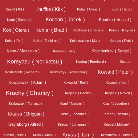
Knuffke ( Kirk )
Knight ( Kit )
Kobar ( Olivar )
Koch ( Hans )
Kochan ( Jacek )
Koertke ( Ronald )
Koch ( Richard )
Kohler ( Brad )
Koh ( Otera )
Kohlhase ( Charlie )
Koike ( Hiroyuki )
Koike ( Rie )
Koike ( Toshihiro )
Kolenmainen ( Mat )
Kondas ( Dick )
Kono ( Masahiko )
Kopchenkov ( Sergei )
Koonse ( Larry )
Koreyasu ( Norikatsu )
Kosling ( Bernhard )
Kossan
Kowald ( Peter )
Kostelanetz ( Richard )
Kowalczyk ( Agnieszka )
Kowalewski ( Adam )
Kowalski ( Emil )
Koweski ( Karl )
Krachy ( Charley )
Krajacic ( Gordan )
Krajacic ( Neven )
Krakowiak ( Tomasz )
Krapf ( Norbert )
Kras ( Jaqueline )
Krauss ( Briggan )
Krebs ( Johannes )
Krech ( Richard )
Kreymborg ( Alfred )
Krieger ( Johannes )
Kriesel ( Michael )
Kryss ( Tom )
Kriesel ( Mike )
Krolik ( Jacek )
Krzeminiski ( Lukasz )