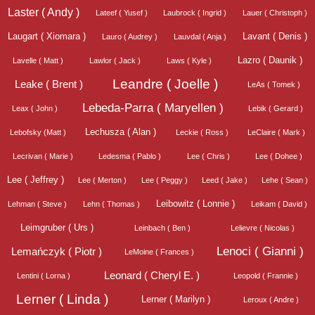
Laster ( Andy )
Lateef ( Yusef )
Laubrock ( Ingrid )
Lauer ( Christoph )
Laugart ( Xiomara )
Lavant ( Denis )
Lauro ( Audrey )
Lauvdal ( Anja )
Lazro ( Daunik )
Lavelle ( Matt )
Lawlor ( Jack )
Laws ( Kyle )
Leandre ( Joelle )
Leake ( Brent )
LeAs ( Tomek )
Lebeda-Parra ( Maryellen )
Leax ( John )
Lebik ( Gerard )
Lechusza ( Alan )
Lebofsky (Matt )
Leckie ( Ross )
LeClaire ( Mark )
Lecrivan ( Marie )
Ledesma ( Pablo )
Lee ( Chris )
Lee ( Dohee )
Lee ( Jeffrey )
Lee ( Merton )
Lee ( Peggy )
Leed ( Jake )
Lehe ( Sean )
Leibowitz ( Lonnie )
Lehman ( Steve )
Lehn ( Thomas )
Leikam ( David )
Leimgruber ( Urs )
Leinbach ( Ben )
Lelievre ( Nicolas )
Lenoci ( Gianni )
Lemańczyk ( Piotr )
LeMoine ( Frances )
Leonard ( Cheryl E. )
Lentini ( Lorna )
Leopold ( Frannie )
Lerner ( Linda )
Lerner ( Marilyn )
Leroux ( Andre )