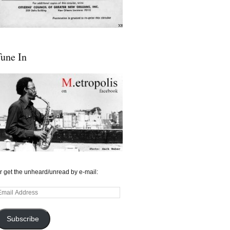
une In
r get the unheard/unread by e-mail:
mail
ddress
Subscribe