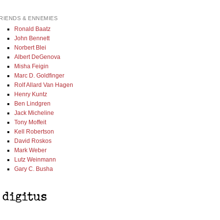
RIENDS & ENNEMIES
Ronald Baatz
John Bennett
Norbert Blei
Albert DeGenova
Misha Feigin
Marc D. Goldfinger
Rolf Allard Van Hagen
Henry Kuntz
Ben Lindgren
Jack Micheline
Tony Moffeit
Kell Robertson
David Roskos
Mark Weber
Lutz Weinmann
Gary C. Busha