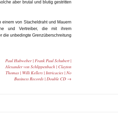
olche aber brutal und blutig gestritten
einem von Stacheldraht und Mauern
ne und Vertreiber, die mit ihrem
r die unbedingte Grenzüberschreitung
Paul Hubweber | Frank Paul Schubert |
Alexander von Schlippenbach | Clayton
Thomas | Willi Kellers | Intricacies | No
Business Records | Double CD
→
Hubert Bergmann
t Bergmann
| Reminiszenzen |
LZAR II |
Mudoks Record |