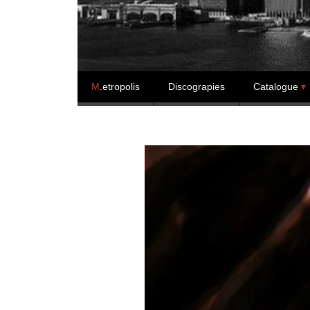
Skip to content
M
.etropolis
Discograpies
Catalogue