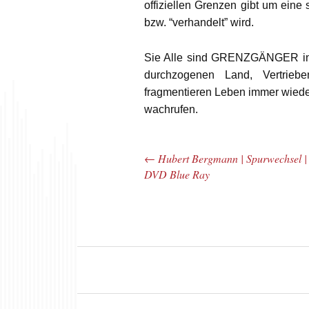
offiziellen Grenzen gibt um eine s
bzw. “verhandelt” wird.
Sie Alle sind GRENZGÄNGER in 
durchzogenen Land, Vertriebe
fragmentieren Leben immer wiede
wachrufen.
←
Hubert Bergmann | Spurwechsel |
Post navigation
DVD Blue Ray
Hubert Bergmann
Huber
| Spurwechsel |
| GA
DVD Blue Ray