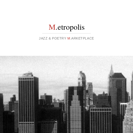
M
.etropolis
JAZZ & POETRY
M
.ARKETPLACE