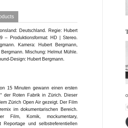
oducts
T
onsland: Deutschland. Regie: Hubert
9 – Produktionsformat: HD | Stereo.
rgmann. Kamera: Hubert Bergmann,
ert Bergmann. Mischung: Helmut Mühle.
Sound-Design: Hubert Bergmann.
von 15 Minuten gewann einen ersten
“ der Roten Fabrik in Zürich. Dieser
O
dem Zürich Open Air gezeigt. Der Film
E
emix im dokumentarischen Bereich.
A
ller Film, Komik, mockumentary,
t Reportage und selbstreferentiellen