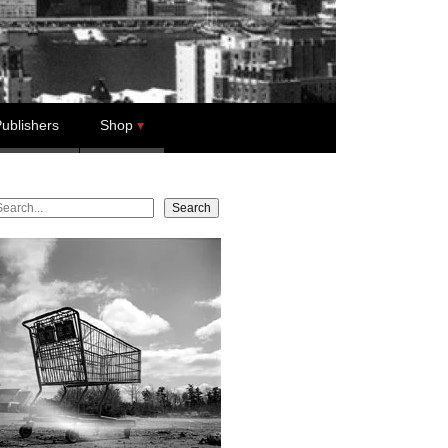
ublishers
Shop
earch
Search