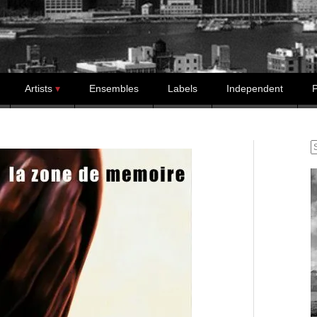
Artists
Ensembles
Labels
Independent
P
S