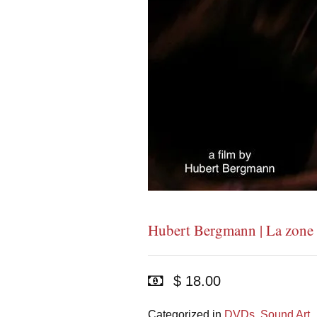
Hubert Bergmann | La zon
$ 18.00
Categorized in
DVDs
,
Sound Art