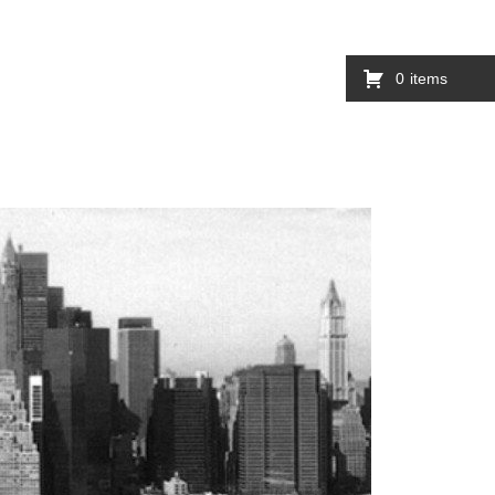
0
items