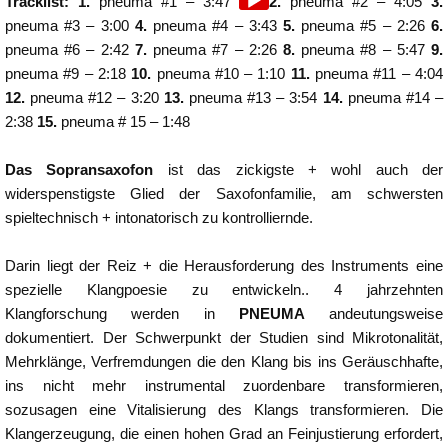
Audio
Tracklist: 1.
pneuma #1 – 3:47
2.
pneuma #2 – 4:05
3.
Player
pneuma #3 – 3:00
4.
pneuma #4 – 3:43
5.
pneuma #5 – 2:26
6.
pneuma #6 – 2:42
7.
pneuma #7 – 2:26
8.
pneuma #8 – 5:47
9.
pneuma #9 – 2:18
10.
pneuma #10 – 1:10
11.
pneuma #11 – 4:04
12.
pneuma #12 – 3:20
13.
pneuma #13 – 3:54
14.
pneuma #14 –
2:38
15.
pneuma # 15 – 1:48
Das Sopransaxofon
ist das zickigste + wohl auch der
widerspenstigste Glied der Saxofonfamilie, am schwersten
spieltechnisch + intonatorisch zu kontrolliernde.
Darin liegt der Reiz + die Herausforderung des Instruments eine
spezielle Klangpoesie zu entwickeln.. 4 jahrzehnten
Klangforschung werden in
PNEUMA
andeutungsweise
dokumentiert. Der Schwerpunkt der Studien sind Mikrotonalität,
Mehrklänge, Verfremdungen die den Klang bis ins Geräuschhafte,
ins nicht mehr instrumental zuordenbare transformieren,
sozusagen eine Vitalisierung des Klangs transformieren. Die
Klangerzeugung, die einen hohen Grad an Feinjustierung erfordert,