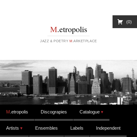
0
M
.etropolis
JAZZ & POETRY
M
.ARKETPLACE
Skip to content
M
.etropolis
Discograpies
Catalogue
Artists
Ensembles
Labels
Independent