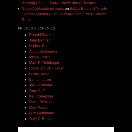
Østvang | Melted Snow | No Business Records
Grego Applegate Edwards
on
Bobby Bradford / Frode
Gjerstad Quartet | The Delaware River | No Business
Records
FRIENDS & ENNEMIES
Ronald Baatz
John Bennett
Norbert Blei
Albert DeGenova
Misha Feigin
Marc D. Goldfinger
Rolf Allard Van Hagen
Henry Kuntz
Ben Lindgren
Jack Micheline
Tony Moffeit
Kell Robertson
David Roskos
Mark Weber
Lutz Weinmann
Gary C. Busha