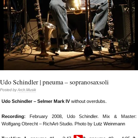
Udo Schindler | pneuma – sopranosaxsoli
Posted by
Arch.Musik
Udo Schindler – Selmer Mark IV
without overdubs.
Recording:
February 2008, Udo Schindler. Mix & Master:
Wolfgang Obrecht – RichArt-Studio. Photo by
Lutz Weinmann