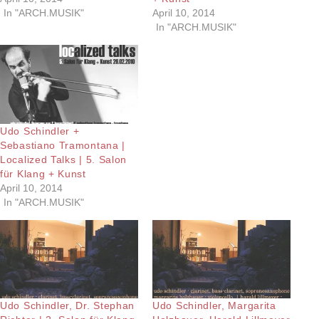
In "ARCH.MUSIK"
April 10, 2014
In "ARCH.MUSIK"
Udo Schindler +
Sebastiano Tramontana |
Localized Talks | 5. Salon
für Klang + Kunst
April 10, 2014
In "ARCH.MUSIK"
Udo Schindler, Dr. Stephan
Udo Schindler, Margarita