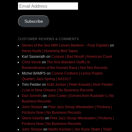
Email
Address
Subscribe
CUSTOMER REVIEWS & COMMENTS
Stories of the Sea With Lieven Martens – Foxy Digitalis
on
Henry Kuntz | Humming Bird Tapes
Karl Sasserath
on
Conjure | Bad Mouth | American Clavé
Chris Vonck
on
The Kris Wanders Outfit | In
Remembrance of the Human Race | Not Two Records
Michel BAMPS
on
Connie Crothers | Lenny Popkin
Quartet | Jazz Spring | NA1017
Très Fielder
on
Kidd Jordan | Peter Kowald | Alvin Fielder
| Live in New Orleans | No Business Records
Dan Sorrells
on
John Carter | Echoes from Rudolph’s | No
Business Records
John Sharpe
on
Free Jazz Group Wiesbaden | Frictions |
Frictions Now | No Business Records
Glenn Astarita
on
Free Jazz Group Wiesbaden | Frictions |
Frictions Now | No Business Records
John Sharpe
on
Martin Küchen | Jon Rune Strøm | Tollef