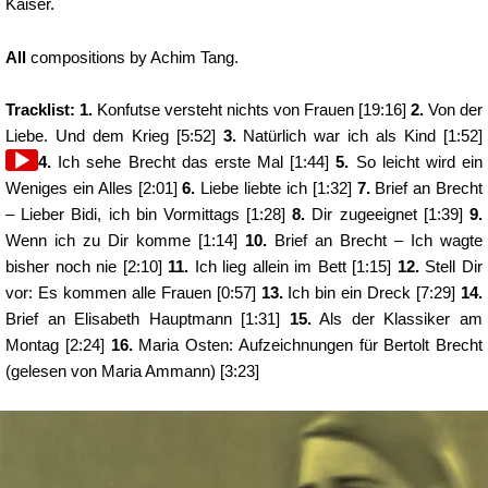
Kaiser.
All
compositions by
Achim Tang.
Tracklist: 1.
Konfutse versteht nichts von Frauen [19:16]
2.
Von der
Liebe. Und dem Krieg [5:52]
3.
Natürlich war ich als Kind [1:52]
4.
Ich sehe Brecht das erste Mal [1:44]
5.
So leicht wird ein
Weniges ein Alles [2:01]
6.
Liebe liebte ich [1:32]
7.
Brief an Brecht
– Lieber Bidi, ich bin Vormittags [1:28]
8.
Dir zugeeignet [1:39]
9.
Wenn ich zu Dir komme [1:14]
10.
Brief an Brecht – Ich wagte
bisher noch nie [2:10]
11.
Ich lieg allein im Bett [1:15]
12.
Stell Dir
vor: Es kommen alle Frauen [0:57]
13.
Ich bin ein Dreck [7:29]
14.
Brief an Elisabeth Hauptmann [1:31]
15.
Als der Klassiker am
Montag [2:24]
16.
Maria Osten: Aufzeichnungen für Bertolt Brecht
(gelesen von Maria Ammann) [3:23]