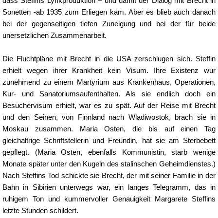
dass Steffins Lyrikproduktion – und damit der Dialog mit Brecht in
Sonetten -ab 1935 zum Erliegen kam. Aber es blieb auch danach
bei der gegenseitigen tiefen Zuneigung und bei der für beide
unersetzlichen Zusammenarbeit.
Die Fluchtpläne mit Brecht in die USA zerschlugen sich. Steffin
erhielt wegen ihrer Krankheit kein Visum. Ihre Existenz wur
zunehmend zu einem Martyrium aus Krankenhaus, Operationen,
Kur- und Sanatoriumsaufenthalten. Als sie endlich doch ein
Besuchervisum erhielt, war es zu spät. Auf der Reise mit Brecht
und den Seinen, von Finnland nach Wladiwostok, brach sie in
Moskau zusammen. Maria Osten, die bis auf einen Tag
gleichaltrige Schriftstellerin und Freundin, hat sie am Sterbebett
gepflegt. (Maria Osten, ebenfalls Kommunistin, starb wenige
Monate später unter den Kugeln des stalinschen Geheimdienstes.)
Nach Steffins Tod schickte sie Brecht, der mit seiner Familie in der
Bahn in Sibirien unterwegs war, ein langes Telegramm, das in
ruhigem Ton und kummervoller Genauigkeit Margarete Steffins
letzte Stunden schildert.