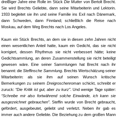
dreiBiger Jahre eine Rolle im Stück
Die Mutter
von Bertolt Brecht.
Sie wird Brechts Geliebte, dann seine Mitarbeiterin und Lektorin.
1933 begleitet sie ihn und seine Familie ins Exil nach Dänemark,
dann Schweden, dann Finnland; schlieBlich die Reise nach
Moskau, auf dem Weg Brechts nach Los Angeles.
Kaum ein Stück Brechts, an dem sie in diesen zehn Jahren nicht
einen wesentlichen Anteil hatte, kaum ein Gedicht, das sie nicht
korrigiert, dessen Rhythmus sie nicht verbessert hätte; keine
Gedichtsammlung, an deren Zusammenstellung sie nicht beteiligt
gewesen wäre. Eine seiner Sammlungen hat Brecht nach ihr
benannt: die
Steffinsche Sammlung
. Brechts Wertschätzung seiner
Mitarbeiterin: als sie ihm auf seinen Wunsch kritische
Bemerkungen zu seinem
Dreigroschenroman
schickt, schreibt er
zuruck:
“Die Kritik ist gut, aber zu kurz”
. Und wenige Tage später:
“Schreibe mir also fortwährend solche Einwände, ich kann sie
ausgezeichnet gebrauchen”
. Steffin wurde von Brecht gebraucht,
gefördert, ausgebeutet, geliebt und verletzt. Neben ihr gab es
immer auch andere Geliebte. Die Beziehung zu dem groBen Mann