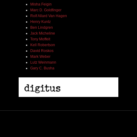
Misha Feigin
Marc D. Goldfinger
Rolf Allard Van Hagen
Henry Kuntz
Ben Lindgren
Jack Micheline
Tony Moffeit
Kell Robertson
David Roskos
Mark Weber
Lutz Weinmann
Gary C. Busha