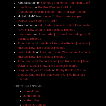
Karl Sasserath
on
Conjure | Bad Mouth | American Clavé
Chris Vonck
on
The Kris Wanders Outfit | In
Remembrance of the Human Race | Not Two Records
Michel BAMPS
on
Connie Crothers | Lenny Popkin
Quartet | Jazz Spring | NA1017
Très Fielder
on
Kidd Jordan | Peter Kowald | Alvin Fielder
| Live in New Orleans | No Business Records
Dan Sorrells
on
John Carter | Echoes from Rudolph’s | No
Business Records
John Sharpe
on
Free Jazz Group Wiesbaden | Frictions |
Frictions Now | No Business Records
Glenn Astarita
on
Free Jazz Group Wiesbaden | Frictions |
Frictions Now | No Business Records
John Sharpe
on
Martin Küchen | Jon Rune Strøm | Tollef
Østvang | Melted Snow | No Business Records
Grego Applegate Edwards
on
Bobby Bradford / Frode
Gjerstad Quartet | The Delaware River | No Business
Records
FRIENDS & ENNEMIES
Ronald Baatz
John Bennett
Norbert Blei
Albert DeGenova