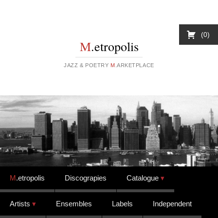
0
M
.etropolis
JAZZ & POETRY
M
.ARKETPLACE
Skip to content
M
.etropolis
Discograpies
Catalogue
Artists
Ensembles
Labels
Independent