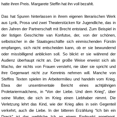
hatte ihren Preis. Margarete Steffin hat ihn voll bezahlt.
Das hat Spuren hinterlassen in ihrem eigenen literarischen Werk
aus Lyrik, Prosa und zwei Theaterstücken für Jugendliche, das in
den Jahren der Partnerschaft mit Brecht entstand. Zum Beispiel in
der listigen Geschichte van Konfutse, der, von der schönen,
selbstsicher in die Staatsgeschäfte sich einmischenden Fürstin
empfangen, sich nicht entscheiden kann, ob er sie bewundernd
oder missbilligend anblicken soll. So blickt er sie während der
Audienz überhaupt nicht an. Der groBe Weise erweist sich als
Macho, der nichts von Frauen versteht, nie über sie spricht und
ihre Gegenwart nicht zur Kenntnis nehmen will. Manche von
Steffins Texten spielen im Arbeitermilieu und handeln vom Krieg.
Etwa der unsentimentale Bericht eines achtjährigen
Proletariermadchens, in “Von der Liebe. Und dem Krieg”, über
seine Mutter, die sich im Krieg einen Liebhaber nimmt. Die
Verletzung lehrt das Kind, wie der Krieg alles in sein Gegenteil
verkehrt, auch die Liebe. In der bitteren Erzählung “Ich bin ein
Dreck” ist das weibliche Ich an einem Endpunkt angelangt.