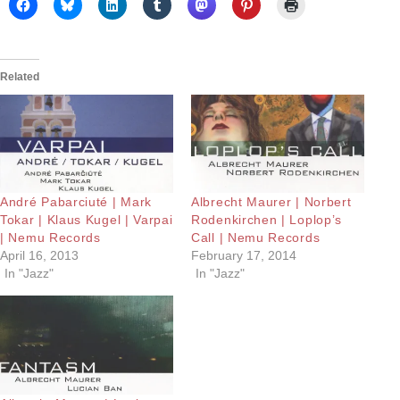
Related
André Pabarciuté | Mark
Albrecht Maurer | Norbert
Tokar | Klaus Kugel | Varpai
Rodenkirchen | Loplop’s
| Nemu Records
Call | Nemu Records
April 16, 2013
February 17, 2014
In "Jazz"
In "Jazz"